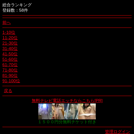
総合ランキング
登録数：58件
前へ
1-10位
11-20位
21-30位
31-40位
41-50位
51-60位
61-70位
71-80位
81-90位
91-100位
戻る
無料テレビ電話エッチならこちら[PR]
１５００円分無料チケット付き
管理ログイン