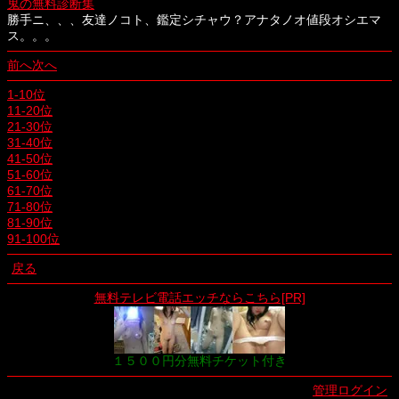
鬼の無料診断集
勝手ニ、、、友達ノコト、鑑定シチャウ？アナタノオ値段オシエマ
ス。。。
前へ
次へ
1-10位
11-20位
21-30位
31-40位
41-50位
51-60位
61-70位
71-80位
81-90位
91-100位
戻る
無料テレビ電話エッチならこちら[PR]
１５００円分無料チケット付き
管理ログイン