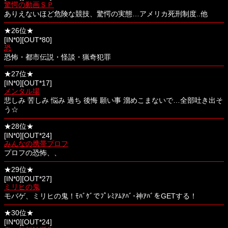
驚愕の動画ＳＰ
ありえないほど危険な競技、驚愕の実態…アメリカ死刑制度..他
★26位★
[IN*0][OUT*80]
恐
恐怖・都市伝説・怪談・猟奇犯罪
★27位★
[IN*0][OUT*17]
メンタル場
悲しみ 苦しみ 悩み 過ち 後悔 願い事 溜めこまないで…全部吐き出そ
う☆
★28位★
[IN*0][OUT*24]
みんなの携帯プロフ
プロフの恐怖、、
★29位★
[IN*0][OUT*27]
ミリヒの鬼
モバゲ、ミリヒの鬼！ﾓﾊﾞｹﾞでﾌﾟﾚﾐｱﾑｱﾊﾞ･神ｱﾊﾞをGETする！
★30位★
[IN*0][OUT*24]