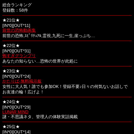
総合ランキング
登録数：58件
★21位★
[IN*0][OUT*11]
前世の恐怖動画集
前世の恐怖,ｽﾋﾟﾘﾁｭｱﾙ,霊視,九死に一生,崖っぷち…
★22位★
[IN*0][OUT*31]
怖すぎグランプリ
あなたの知らない…恐怖の世界が此処に
★23位★
[IN*0][OUT*24]
かたりば-無料掲示板
女性に大人気！誰でも参加OK！登録不要♪日々の何気ないお話しで
お友達の輪！広げよ！
★24位★
[IN*0][OUT*29]
LUNAR MIND
謎・不思議ネタ、管理人の体験実話掲載
★25位★
[IN*0][OUT*14]